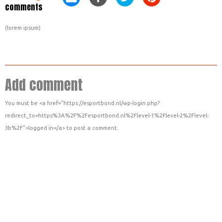
comments
(lorem ipsum)
Add comment
You must be <a href="https://esportbond.nl/wp-login.php?
redirect_to=https%3A%2F%2Fesportbond.nl%2Flevel-1%2Flevel-2%2Flevel-
3b%2F">logged in</a> to post a comment.