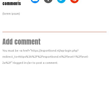
comments
(lorem ipsum)
Add comment
You must be <a href="https://esportbond.nl/wp-login.php?
redirect_to=https%3A%2F%2Fesportbond.nl%2Flevel-1%2Flevel-
2a%2F">logged in</a> to post a comment.